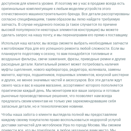
доступном для клиента уровне. И поэтому же у нас в продаже всегда есть
оригинальные комплектующие к любым моделям устройств этого
отечественного машиностроительного бренда. Все детали рассортированы
согласно спецификациям, таким образом вы легко найдете требуемую
запчасть. В случае неудачного поиска (а такое случается по причине
высокой популярности некоторых элементов конструкции) вы можете
сделать запрос на нашу почту, и мы перенаправим его прямо к поставщику.
Используя наш каталог, вы всегда сможете выбрать необходимые запчасти
к мотоблокам Угра для его успешного ремонта любой сложности. Если вы
планируете подготовку к сезону, то вам понадобятся топливные и
воздушные фильтры, свечи зажигания, фрезы, приводные ремни и другие
расходные детали. Капитальный ремонт может потребовать наличия
муфты сцепления, нового карбюратора, редуктора, коленвала, замены
магнето, картера, подшипников, поршневых элементов, конусной шестерни
и других, не менее значимых частей и аксессуаров. Все эти детали ждут
своего часа и вас в нашем магазине, ассортимент которого пополняется
практически каждый день. Мы мониторим все ваши запросы и готовые
рыночные производственные решения, что позволяет нам всегда
предлагать своим клиентам не только уже зарекомендовавшие себя
запасные детали, но и технологические новинки.
Чтобы наша забота о клиенте выглядела полной мы предоставляем
каждому своему покупателю право воспользоваться недорогой услугой
доставки запчастей для мотоблоков Угра по городу Москва. Мы сможем
привести все, что вы приобрели, в любое указанное вами место. Мы