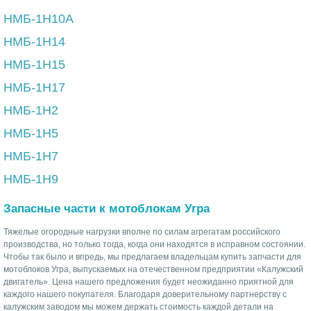
НМБ-1Н10A
НМБ-1Н14
НМБ-1Н15
НМБ-1Н17
НМБ-1Н2
НМБ-1Н5
НМБ-1Н7
НМБ-1Н9
Запасные части к мотоблокам Угра
Тяжелые огородные нагрузки вполне по силам агрегатам российского
производства, но только тогда, когда они находятся в исправном состоянии.
Чтобы так было и впредь, мы предлагаем владельцам купить запчасти для
мотоблоков Угра, выпускаемых на отечественном предприятии «Калужский
двигатель». Цена нашего предложения будет неожиданно приятной для
каждого нашего покупателя. Благодаря доверительному партнерству с
калужским заводом мы можем держать стоимость каждой детали на