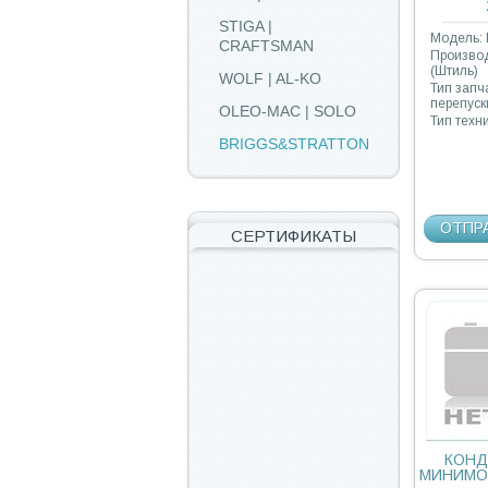
STIGA |
Модель: 
CRAFTSMAN
Производ
(Штиль)
WOLF | AL-KO
Тип запч
перепуск
OLEO-MAC | SOLO
Тип техн
BRIGGS&STRATTON
ОТПР
СЕРТИФИКАТЫ
КОНД
МИНИМОЙ