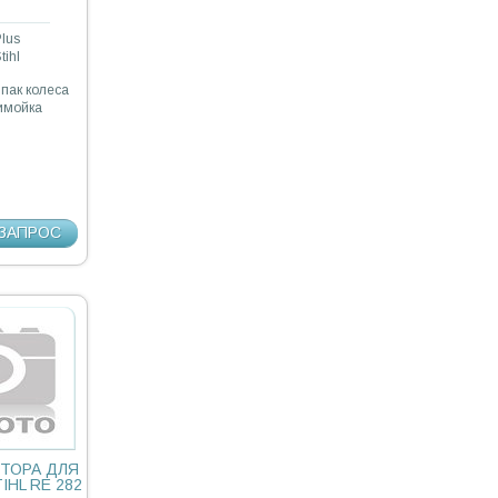
lus
tihl
лпак колеса
нимойка
ЗАПРОС
ТОРА ДЛЯ
HL RE 282