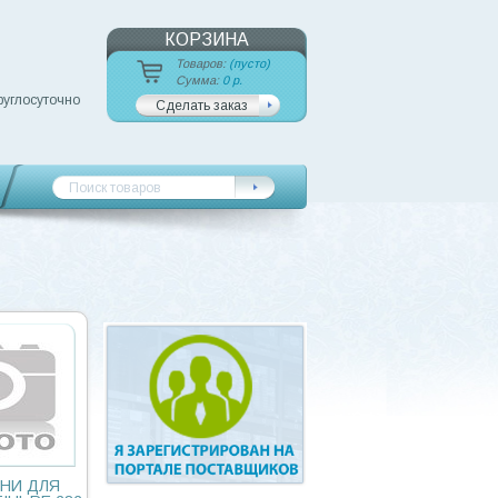
КОРЗИНА
Товаров:
(пусто)
Сумма:
0 р.
руглосуточно
Сделать заказ
НИ ДЛЯ