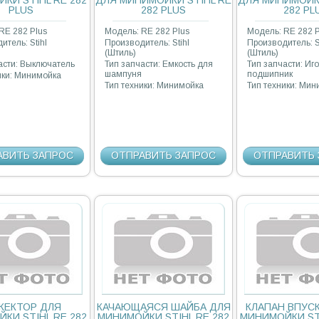
КИ STIHL RE 282
ДЛЯ МИНИМОЙКИ STIHL RE
ДЛЯ МИНИМОЙКИ
PLUS
282 PLUS
282 PL
RE 282 Plus
Модель: RE 282 Plus
Модель: RE 282 P
итель: Stihl
Производитель: Stihl
Производитель: S
(Штиль)
(Штиль)
асти: Выключатель
Тип запчасти: Емкость для
Тип запчасти: Иг
шампуня
подшипник
ики: Минимойка
Тип техники: Минимойка
Тип техники: Ми
АВИТЬ ЗАПРОС
ОТПРАВИТЬ ЗАПРОС
ОТПРАВИТЬ 
ЖЕКТОР ДЛЯ
КАЧАЮЩАЯСЯ ШАЙБА ДЛЯ
КЛАПАН ВПУС
КИ STIHL RE 282
МИНИМОЙКИ STIHL RE 282
МИНИМОЙКИ STI