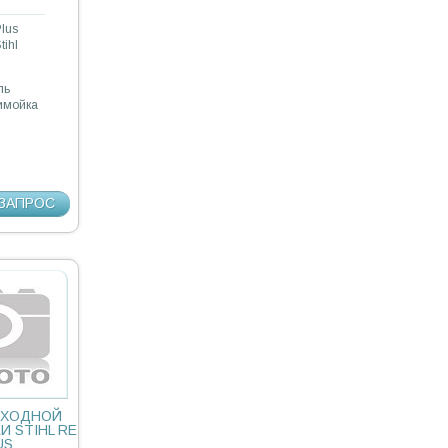
lus
tihl
ль
нимойка
ЗАПРОС
ЫХОДНОЙ
 STIHL RE
US