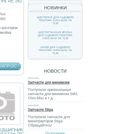
HL RE 282
НОВИНКИ
lus
ШЕСТЕРНЯ ДЛЯ САДОВОГО
tihl
ТРАКТОРА YARD-MAN TN
7135
л шестерни
нимойка
ШЕСТИГРАННАЯ ВТУЛКА
ДЛЯ САДОВОГО ТРАКТОРА
YARD-MAN TN 7135
ШКИВ ДЛЯ САДОВОГО
ТРАКТОРА YARD-MAN TN
7135
ЗАПРОС
НОВОСТИ
29.05.2019
Запчасти для минимоек
Поступили оригинальные
запчасти для минимоек Stihl,
Oleo-Mac и т.д.
04.04.2019
Запчасти Stiga
Поступили запчасти для
минитракторов Stiga.
Обращайтесь!
ПОДШИПНИК
Подробнее