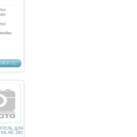
lus
tihl
рпус
нимойка
ЗАПРОС
АТЕЛЬ ДЛЯ
HL RE 282